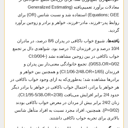
معادلات برآورد تعمیم‌یافته (Generalized Estimating
Equations; GEE) استفاده شد و نسبت شانس (OR) برای
روابط پدر–فرزند، مادر–فرزند، خواهر و برادر و زوجین برآورد
گردید.
یافته‌ها.
شیوع خواب ناکافی در پدران 8/6 درصد، در مادران
10/4 درصد و در فرزندان 7/2 درصد بود. شواهدی دال بر تجمع
خواب ناکافی در بین زوجین مشاهده نشد (CI:0/004-
0/053،OR=0/02). تجمع خانوادگی معنی‌دار بین پدران و
فرزندان (CI:1/06-2/48،OR=1/65) و همچنین بین خواهر و
برادرها مشاهده شد؛ به‌طوری‌که به ازای وجود خواب ناکافی در
هر خواهر یا برادر، احتمال خواب ناکافی در خواهر یا برادر دیگر
حدود 2/4 برابر افزایش می‌یافت (CI:1/95-5/38،OR=2/38).
زنان 24/2 برابر بیش از مردان در معرض خواب ناکافی بودند
(0/02=
P
). همچنین، افراد مجرد نسبت به افراد متأهل شانس
بالاتری برای تجربه خواب ناکافی داشتند.