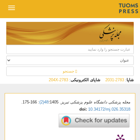
جستجو
شاپا
:
2783-2031
شاپای الکترونیکی
:
2783-204X
مجله پزشکی دانشگاه علوم پزشکی تبریز
. 1405؛
48(2)
: 166-175.
doi:
10.34172/mj.026.35318