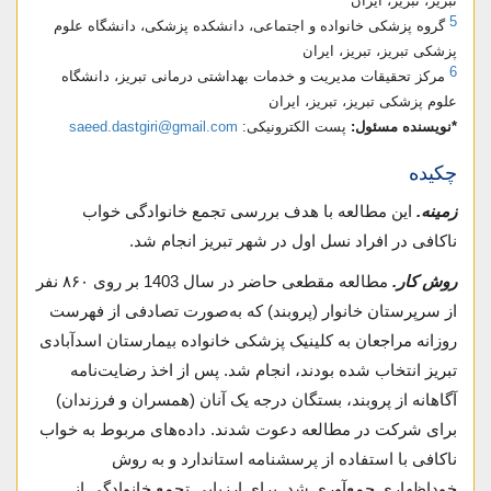
تبریز، تبریز، ایران
5
گروه پزشکی خانواده و اجتماعی، دانشکده پزشکی، دانشگاه علوم
پزشکی تبریز، تبریز، ایران
6
مرکز تحقیقات مدیریت و خدمات بهداشتی درمانی تبریز، دانشگاه
علوم پزشکی تبریز، تبریز، ایران
*نویسنده مسئول:
پست الکترونیکی:
saeed.dastgiri@gmail.com
چکیده
زمینه.
این مطالعه با هدف بررسی تجمع خانوادگی خواب
ناکافی در افراد نسل اول در شهر تبریز انجام شد.
روش کار.
مطالعه مقطعی حاضر در سال 1403 بر روی ۸۶۰ نفر
از سرپرستان خانوار (پروبند) که به‌صورت تصادفی از فهرست
روزانه مراجعان به کلینیک پزشکی خانواده بیمارستان اسدآبادی
تبریز انتخاب شده بودند، انجام شد. پس از اخذ رضایت‌نامه
آگاهانه از پروبند، بستگان درجه یک آنان (همسران و فرزندان)
برای شرکت در مطالعه دعوت شدند. داده‌های مربوط به خواب
ناکافی با استفاده از پرسشنامه استاندارد و به روش
خوداظهاری جمع‌آوری شد. برای ارزیابی تجمع خانوادگی از