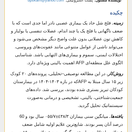
*نویسنده مسئول:
پست الکترونیکی:
bpskam@yahoo.com
چکیده
زمینه.
فلج شل حاد یک بیماری عصبی نادر اما جدی است که با
ضعف ناگهانی یا فلج یک یا چند اندام، عضلات تنفسی یا بولبار و
کاهش تون عضلانی بدون علت واضح دیگر مشخص می‌شود و
می‌تواند ناشی از عوامل متنوعی مانند عفونت‌های ویروسی،
اختلالات ایمنی، سموم و بیماری‌های التهابی باشد. شناسایی
الگوی علل منطقه‌ای AFP اهمیت بالینی ویژه‌ای دارد.
روش‌کار.
در این مطالعه توصیفی–تحلیلی، پرونده‌های ۲۰ کودک
زیر ۱۵ سال مبتلا به AFPکه در بازه ۱۴۰۳-۱۴۰۴ در بیمارستان
کودکان تبریز بستری شده بودند، بررسی شد. داده‌های
جمعیت‌شناختی، بالینی، تشخیصی و درمانی به‌صورت
سیستماتیک تحلیل گردید.
یافته‌ها.
میانگین سنی بیماران ٤٣۸/٣±٠٥٥/٧ سال بود و 60
درصد آنان پسر بودند. شایع‌ترین علایم اولیه شامل ضعف