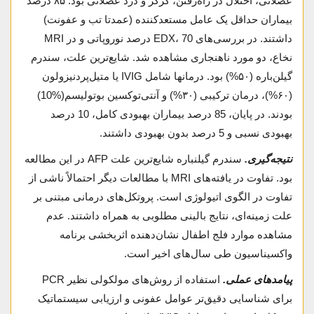
عضلانی، اختلال در راه‌رفتن، گزگز و درد عضلانی بود. ۸۵ درصد
بیماران حداقل یک عامل مستعدکننده (عمدتا تب و عفونت)
داشتند. در بررسی‌های EDX، 70 درصد نوروپاتی و در MRI
نخاع، دو مورد ناهنجاری مشاهده شد. شایع‌ترین علت، سندرم
گیلن‌باره (۵۰%) بود. درمان­ها شامل IVIG یا متیل‌پردنیزولون
(۶۰%)، درمان ترکیبی (۳۰%) و آنتی‌توکسین بوتولیسم(%10)
بودند. در پایان، 85 درصد بیماران بهبودی کامل، 10 درصد
بهبودی نسبی و 5 درصد بدون بهبودی داشتند.
نتیجه‌گیری.
سندرم گیلن­باره شایع‌ترین علت AFP در این مطالعه
بود. تفاوت در یافته‌های MRI با مطالعات دیگر احتمالاً ناشی از
تفاوت در الگوی اتیولوژی است. پروتکل‌های درمانی مبتنی بر
علت زمینه‌ای، نتایج بالینی مطلوبی به همراه داشتند. عدم
مشاهده موارد فلج اطفال نشان‌دهنده اثربخشی برنامه
واکسیناسیون طی سال‌های اخیر است.
پیامدهای عملی.
استفاده از روش‌های مولکولی نظیر PCR
برای شناسایی دقیق‌تر عوامل عفونی و ارزیابی سیستماتیک