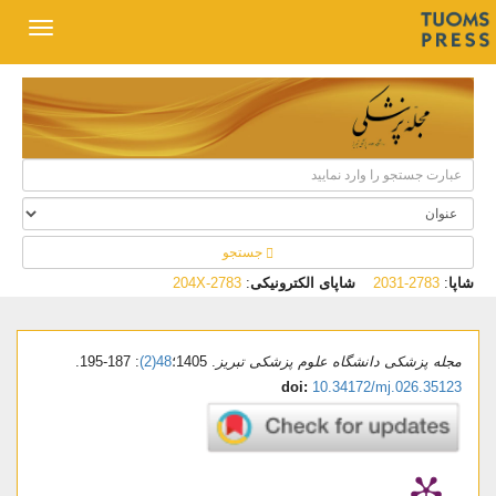
جستجو
شاپا
:
2783-2031
شاپای الکترونیکی
:
2783-204X
مجله پزشکی دانشگاه علوم پزشکی تبریز
. 1405؛
48(2)
: 187-195.
doi:
10.34172/mj.026.35123