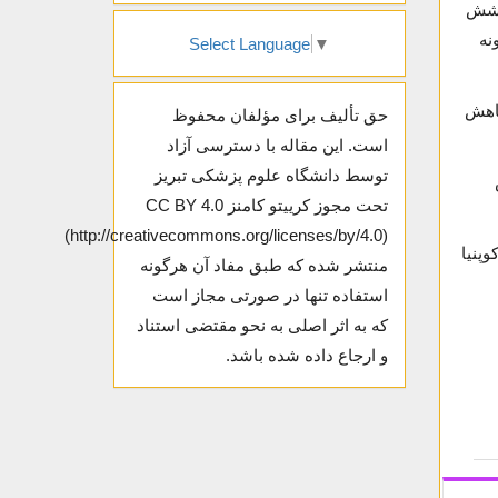
تمرینی به مدت شش
مونه‌برداری از عضله تند انقباض EDL و نمونه
Select Language
▼
 و کاهش
حق تألیف برای مؤلفان محفوظ
است. این مقاله با دسترسی آزاد
توسط دانشگاه علوم پزشکی تبریز
 و نقش
تحت مجوز کرییتو کامنز CC BY 4.0
(http://creativecommons.org/licenses/by/4.0)
وپنیا
منتشر شده که طبق مفاد آن هرگونه
استفاده تنها در صورتی مجاز است
که به اثر اصلی به نحو مقتضی استناد
و ارجاع داده شده باشد.