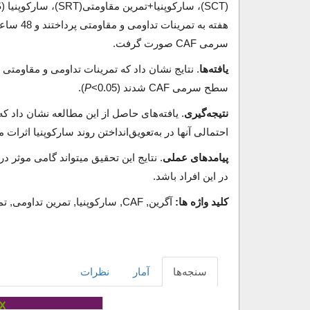
سرمی CAF صورت گرفت.
یافته‌ها
. نتایج نشان داد که تمرینات تداومی و مقاومتی مو
سطح سرمی CAF شدند (
<0.05).
P
نتیجه‌گیری
احتمالی آنها در به‌تعویق‌انداختن روند سارکوپنیا اثرات 
پیامدهای عملی
. نتایج این تحقیق می­تواند گامی موثر 
در این افراد باشد.
کلید واژه ها:
آگرین, CAF, سارکوپنیا, تمرین تداومی, تمرین مقاومتی, موش صحرایی ماده
سنجه‌ها
آمار
نظرات