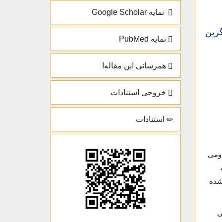
نمایه Google Scholar
 سطح سرمی قطعه C-ترمینال آگرین
نمایه PubMed
همرسانی این مقاله!
خروجی استنادات
استنادات
اومی
های ماده مدل‌شده
ی