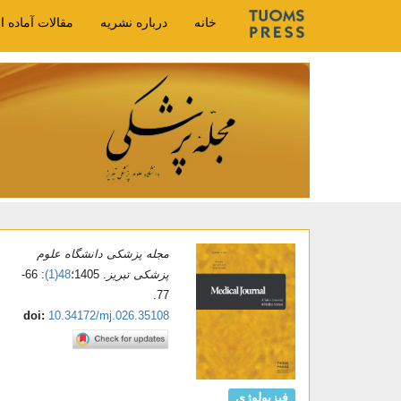
خانه
درباره نشریه
مقالات آماده ا
مجله پزشکی دانشگاه علوم
پزشکی تبریز
. 1405؛
48(1)
: 66-
77.
doi:
10.34172/mj.026.35108
فیزیولوژی