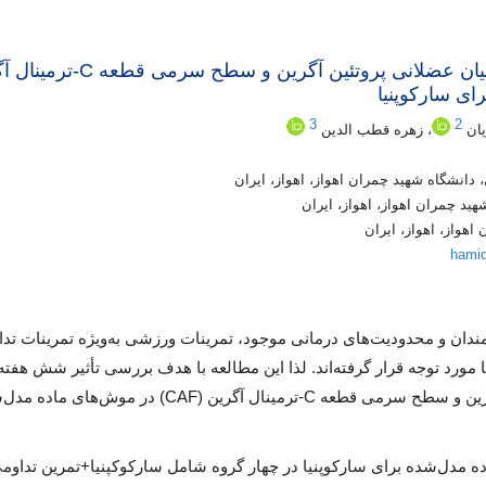
تاثیر شش هفته تمرین تداومی و مقاومتی بر بیان عضلانی پروتئین آگرین و
3
2
یان
، زهره قطب الدین
انشگاه شهید چمران اهواز، اهواز، ایران
د چمران اهواز، اهواز، ایران
هواز، اهواز، ایران
hami
ندان و محدودیت‌های درمانی موجود، تمرینات ورزشی به‌ویژه تمرینات تد
ا مورد توجه قرار گرفته‌اند. لذا این مطالعه با هدف بررسی تأثیر شش هفته
تمرینات تداومی و مقاومتی بر بیان عضلانی پروتئین آگرین و سطح سرمی قطعه C-ترمینال آگرین (CAF) در موش‌
ه مدل‌شده برای سارکوپنیا در چهار گروه شامل سارکوکپنیا+تمرین تداوم