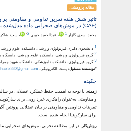
مقاله پژوهشی
(CAF) در موش‌های صحرایی ماده مدل‌شده برای سارکوپنیا
2
1
*
محمد اسدی گلزار
، عبدالحمید حبیبی
، سعید شاکر
1
دانشجوی دکتری فیزیولوژی ورزشی، دانشکده علوم ورزشی، د
2
گروه فیزیولوژی ورزشی، دانشکده علوم ورزشی، دانشگاه شهی
3
گروه فیزیولوژی، دانشکده دامپزشکی، دانشگاه شهید چمران ا
*نویسنده مسئول:
پست الکترونیکی:
dhabibi330@gmail.com
چکیده
زمینه
. با توجه به اهمیت حفظ عملکرد عضلانی در سالم
و مقاومتی به‌عنوان راهکاری غیر‌دارویی برای سارکوپنی
برای سارکوپنیا انجام شده است.
روش‌کار
. در این مطالعه تجربی، موش‌های صحرایی ماد