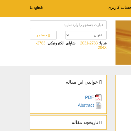
حساب کاربری
English
جستجو
شاپا
:
2783-2031
شاپای الکترونیکی
:
2783-
204X
خواندن این مقاله
PDF
Abstract
تاریخچه مقاله