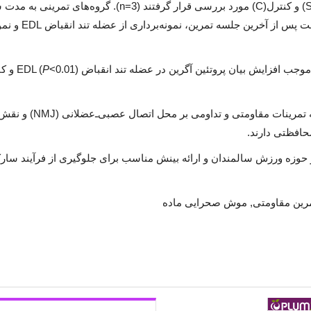
(SCT)، سارکوپنیا+تمرین مقاومتی(SRT)، سارکوپنیا (S) و کنترل(C) مورد بررسی قرار گرفتند (n=3). گروه‌های 
هفته به تمرینات تداومی و مقاومتی پرداختند و 48 ساعت پس از آخرین جلسه تمرین، ن
جب افزایش بیان پروتئین آگرین در عضله تند انقباض EDL (
P
<0.01)
. یافته‌های حاصل از این مطالعه نشان داد که تمرینات مقاومتی و تداومی بر محل اتصال عصبی‌ـ‌عضلانی (NMJ)
محافظتی دارند.
در حوزه ورزش سالمندان و ارائه بینش مناسب برای جلوگیری از فرآیند سارک