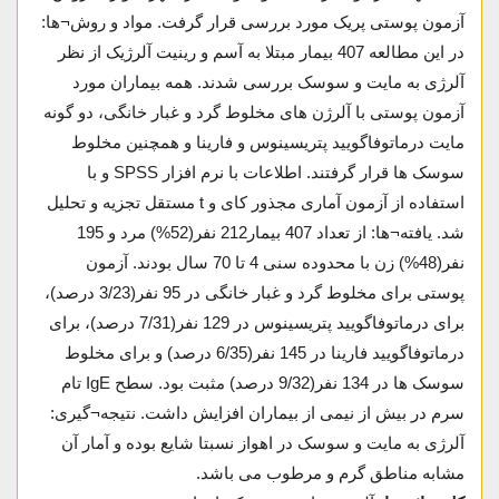
آزمون پوستی پریک مورد بررسی قرار گرفت. مواد و روش¬ها:
در این مطالعه 407 بیمار مبتلا به آسم و رینیت آلرژیک از نظر
آلرژی به مایت و سوسک بررسی شدند. همه بیماران مورد
آزمون پوستی با آلرژن های مخلوط گرد و غبار خانگی، دو گونه
مایت درماتوفاگویید پتریسینوس و فارینا و همچنین مخلوط
سوسک ها قرار گرفتند. اطلاعات با نرم افزار SPSS و با
استفاده از آزمون آماری مجذور کای و t مستقل تجزیه و تحلیل
شد. یافته¬ها: از تعداد 407 بیمار212 نفر(52%) مرد و 195
نفر(48%) زن با محدوده سنی 4 تا 70 سال بودند. آزمون
پوستی برای مخلوط گرد و غبار خانگی در 95 نفر(3/23 درصد)،
برای درماتوفاگویید پتریسینوس در 129 نفر(7/31 درصد)، برای
درماتوفاگویید فارینا در 145 نفر(6/35 درصد) و برای مخلوط
سوسک ها در 134 نفر(9/32 درصد) مثبت بود. سطح IgE تام
سرم در بیش از نیمی از بیماران افزایش داشت. نتیجه¬گیری:
آلرژی به مایت و سوسک در اهواز نسبتا شایع بوده و آمار آن
مشابه مناطق گرم و مرطوب می باشد.