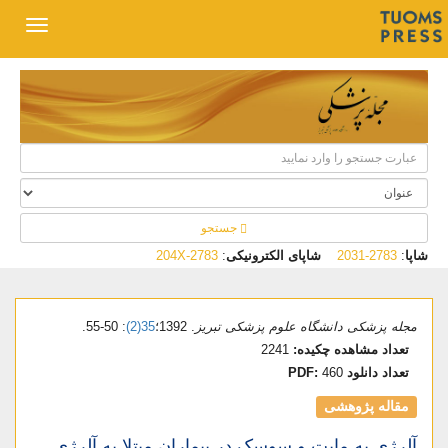
جستجو
شاپا
:
2783-2031
شاپای الکترونیکی
:
2783-204X
مجله پزشکی دانشگاه علوم پزشکی تبریز
. 1392؛
35(2)
: 50-55.
تعداد مشاهده چکیده:
2241
تعداد دانلود PDF:
460
مقاله پژوهشی
آلرژی به مایت و سوسک در بیماران مبتلا به آلرژی