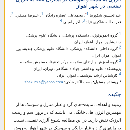
تنفسی در شهر اهواز
2
1
1
*
عبدالحسین شکورنیا
، محمدعلی عصاره زادگان
، علیرضا مظفری
،
4
3
قدرت الله شاکری نژاد
، اکرم امینی
1
گروه ایمونولوژی، دانشکده پزشکی، دانشگاه علوم پزشکی
جندیشاپور اهواز، اهواز، ایران
2
گروه داخلی، دانشکده پزشکی، دانشگاه علوم پزشکی جندیشاپور
اهواز، اهواز، ایران
3
گروه آموزش و ارتقای سلامت، مركز تحقيقات سنجش سلامت،
پژوهشکده علوم بهداشتی جهاد دانشگاهی، تهران، ایران
4
كارشناس ارشد بيوشيمی، اهواز، ایران
*نویسنده مسئول:
پست الکترونیکی:
shakurnia@yahoo.com
چکیده
زمینه و اهداف: مایت¬های گرد و غبار منازل و سوسک ها از
مهمترین آلرژن های خانگی می باشند که در بروز آسم و رینیت
آلرژیک نقش دارند. در این مطالعه شیوع آلرژی تنفسی نسبت
به مایتهای گرد و غبار خانگی و سوسک در شهر اهواز به روش